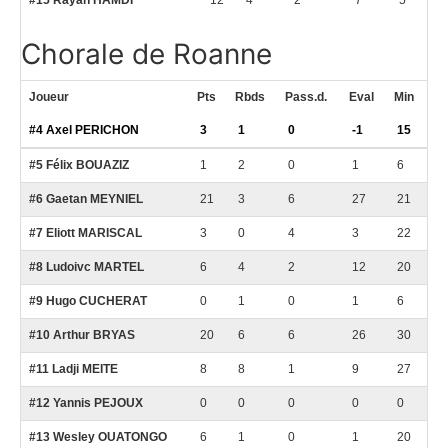
#15 Rayan HAMDI
12
4
2
7
5
Chorale de Roanne
Joueur
Pts
Rbds
Pass.d.
Eval
Min
#4 Axel PERICHON
3
1
0
-1
15
#5 Félix BOUAZIZ
1
2
0
1
6
#6 Gaetan MEYNIEL
21
3
6
27
21
#7 Eliott MARISCAL
3
0
4
3
22
#8 Ludoivc MARTEL
6
4
2
12
20
#9 Hugo CUCHERAT
0
1
0
1
6
#10 Arthur BRYAS
20
6
6
26
30
#11 Ladji MEITE
8
8
1
9
27
#12 Yannis PEJOUX
0
0
0
0
0
#13 Wesley OUATONGO
6
1
0
1
20