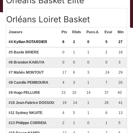
Orléans Basket Elite
Orléans Loiret Basket
Joueurs
Pts
Rbds
Pass.d.
Eval
Min
#4 Kyllian ROTARDIER
8
2
0
5
27
#5 Basile BRIERE
0
1
1
2
18
#6 Brandon KABUYA
0
0
0
0
3
#7 Mahès MONTOUT
17
6
3
24
29
#8 Camille PEMBOURA
4
3
1
7
20
#9
Hugo PELLURE
23
10
14
37
40
#10 Jean-Fabrice DOSSOU
19
14
1
26
41
#11 Sydney NKUITE
4
5
1
6
13
#13 Philippe CORREIA
2
1
0
1
5