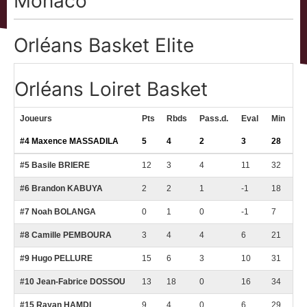
Monaco
Orléans Basket Elite
Orléans Loiret Basket
Joueurs
Pts
Rbds
Pass.d.
Eval
Min
#4 Maxence MASSADILA
5
4
2
3
28
#5 Basile BRIERE
12
3
4
11
32
#6 Brandon KABUYA
2
2
1
-1
18
#7 Noah BOLANGA
0
1
0
-1
7
#8 Camille PEMBOURA
3
4
4
6
21
#9 Hugo PELLURE
15
6
3
10
31
#10 Jean-Fabrice DOSSOU
13
18
0
16
34
#15 Rayan HAMDI
9
4
0
6
29