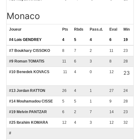
Monaco
Joueur
Pts
Rbds
Pass.d.
Eval
Min
#4 Lois GENDREY
4
5
4
6
19
#7 Boukhary CISSOKO
8
7
2
11
23
#9 Roman TOMATIS
11
6
3
8
28
#10 Benedek KOVACS
11
4
0
12
23
#13 Jordan RATTON
26
4
1
27
24
#14 Mouhamadou CISSE
5
5
1
9
28
#19 Melvin PANTZAR
6
2
7
14
23
#25 Ibrahim KOMARA
12
4
3
12
32
#