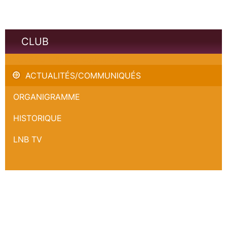
CLUB
NOUVEAU ! Places 'courtside'
ACTUALITÉS/COMMUNIQUÉS
ORGANIGRAMME
HISTORIQUE
LNB TV