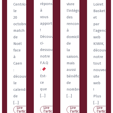
réponses
vivre
Centrico
Loiret
à
l’intégralité
le
Basket
vous
des
20
et
apporter
rencontres
octobre,
par
!
à
match
l’agence
Découvrez
domicile
de
web
ci-
de
Noël
KIWIK,
dessous
la
face
découvrez
notre
saison,
à
notre
F.A.Q
mais
Caen
tout
:
aussi
:
nouveau
Est-
bénéficier
découvrez
site
ce
de
le
web
que
nombreux
calendrier
!
[…]
[…]
de
Plus
[…]
[…]
Lire
Lire
Lire
Lire
l'article
l'article
l'article
l'article