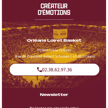
Orléans Loiret Basket
CO’Met Arena Orléans
Rue du Président Robert Schuman | 45100 Orléans
02.38.62.97.36
Newsletter