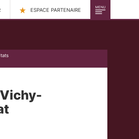
MENU
R
ESPACE PARTENAIRE
tats
 Vichy-
at