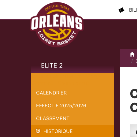
BI
A
ELITE 2
Orléans Loiret Basket - Vichy-
Clermont - Championnat
O
CALENDRIER
C
EFFECTIF 2025/2026
CLASSEMENT
HISTORIQUE