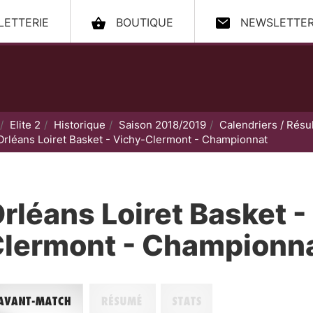
LLETTERIE
BOUTIQUE
NEWSLETTE
ccueil
Elite 2
Historique
Saison 2018/2019
Calendriers / Résul
Orléans Loiret Basket - Vichy-Clermont - Championnat
rléans Loiret Basket -
lermont - Championn