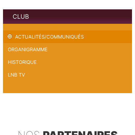
CLUB
Brandon Spearman rejoint l'OLB!
ACTUALITÉS/COMMUNIQUÉS
ORGANIGRAMME
HISTORIQUE
LNB TV
NOS
PARTENAIRES