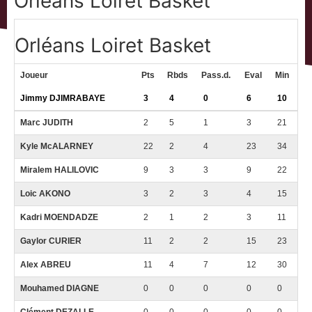
Orléans Loiret Basket
Orléans Loiret Basket
Joueur
Pts
Rbds
Pass.d.
Eval
Min
Jimmy DJIMRABAYE
3
4
0
6
10
Marc JUDITH
2
5
1
3
21
Kyle McALARNEY
22
2
4
23
34
Miralem HALILOVIC
9
3
3
9
22
Loic AKONO
3
2
3
4
15
Kadri MOENDADZE
2
1
2
3
11
Gaylor CURIER
11
2
2
15
23
Alex ABREU
11
4
7
12
30
Mouhamed DIAGNE
0
0
0
0
0