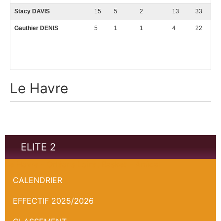
Stacy DAVIS
15
5
2
13
33
Gauthier DENIS
5
1
1
4
22
Le Havre
ELITE 2
Le Havre - Orléans Loiret Basket - Amical
CALENDRIER
EFFECTIF 2025/2026