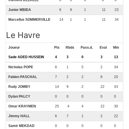
Clément DEZALLE
0
0
0
0
0
Junior MBIDA
6
9
1
11
23
Marcellus SOMMERVILLE
14
1
1
11
34
Le Havre
Joueur
Pts
Rbds
Pass.d.
Eval
Min
Sade ADED HUSSEIN
4
3
0
3
13
Nicholas POPE
6
1
5
2
34
Fabien PASCHAL
7
2
2
8
20
Rudy JOMBY
14
9
2
22
43
Dylan PALCY
0
0
0
0
0
Omar KRAYMEN
25
4
4
22
30
Jimmy HALL
6
7
1
2
22
Samir MEKDAD
0
0
0
0
0