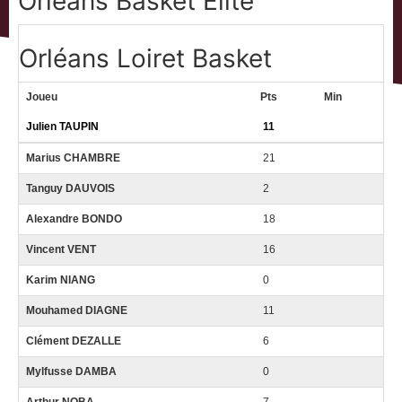
Orléans Basket Elite
Orléans Loiret Basket
Joueu
Pts
Min
Julien TAUPIN
11
Marius CHAMBRE
21
Tanguy DAUVOIS
2
Alexandre BONDO
18
Vincent VENT
16
Karim NIANG
0
Mouhamed
DIAGNE
11
Clément DEZALLE
6
Mylfusse DAMBA
0