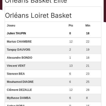
Orléans Basket Elite
Orléans Loiret Basket
Joueu
Pts
Min
Julien TAUPIN
0
18
Marius CHAMBRE
12
22
Tanguy DAUVOIS
2
19
Alexandre BONDO
1
18
Vincent VENT
13
21
Stenven BEA
6
23
Mouhamed DIAGNE
6
25
Clément DEZALLE
12
28
Mylfusse DAMBA
6
8