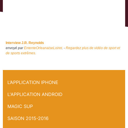
Interview J.R. Reynolds
envoyé par
EntenteOrleanaiseLoiret
. -
Regardez plus de vidéo de sport et
de sports extrêmes.
Interview J.R. Reynolds
L’APPLICATION IPHONE
L'APPLICATION ANDROID
MAGIC SUP
SAISON 2015-2016