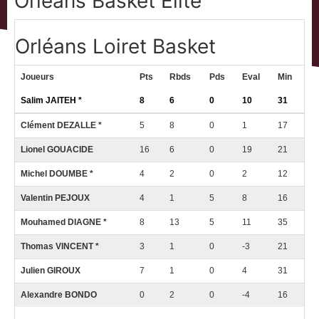
Orléans Basket Elite
Orléans Loiret Basket
Joueurs
Pts
Rbds
Pds
Eval
Min
Salim JAITEH *
8
6
0
10
31
Clément DEZALLE *
5
8
0
1
17
Lionel GOUACIDE
16
6
0
19
21
Michel DOUMBE *
4
2
0
2
12
Valentin PEJOUX
4
1
5
8
16
Mouhamed DIAGNE *
8
13
5
11
35
Thomas VINCENT *
3
1
0
-3
21
Julien GIROUX
7
1
0
4
31
Alexandre BONDO
0
2
0
-4
16