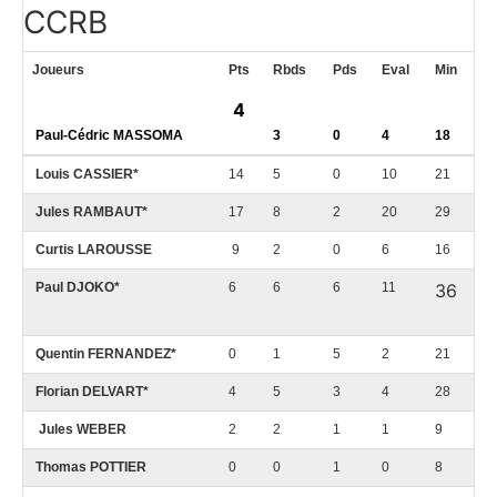
CCRB
Joueurs
Pts
Rbds
Pds
Eval
Min
4
Paul-Cédric MASSOMA
3
0
4
18
Louis CASSIER*
14
5
0
10
21
Jules RAMBAUT*
17
8
2
20
29
Curtis LAROUSSE
9
2
0
6
16
Paul DJOKO*
6
6
6
11
36
Quentin FERNANDEZ*
0
1
5
2
21
Florian DELVART*
4
5
3
4
28
Jules WEBER
2
2
1
1
9
Thomas POTTIER
0
0
1
0
8