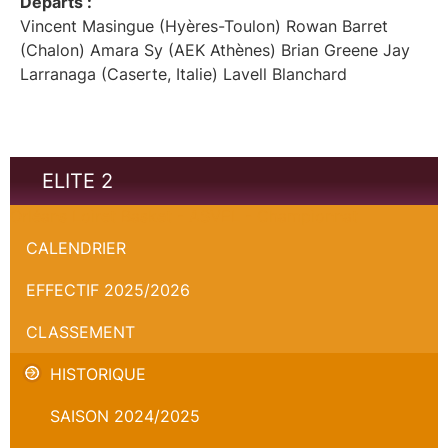
Départs :
Vincent Masingue (Hyères-Toulon) Rowan Barret
(Chalon) Amara Sy (AEK Athènes) Brian Greene Jay
Larranaga (Caserte, Italie) Lavell Blanchard
ELITE 2
Orléans Loiret Basket - ASVEL - Championnat
CALENDRIER
EFFECTIF 2025/2026
CLASSEMENT
HISTORIQUE
SAISON 2024/2025