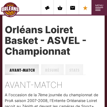
MENU
Orléans Loiret
Basket - ASVEL -
Championnat
Avant-match
Résumé
Stats
AVANT-MATCH
A l'occasion de la 7ème journée du championnat de
ProA saison 2007-2008, l'Entente Orléanaise Loiret
reçoit au Zénith et devant les caméras de Sport+