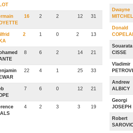
LOT
Dwayne
ermain
16
2
2
12
31
MITCHE
OYETTE
Donald
lfrid
2
1
0
2
13
COPELA
KA
Souarata
ohamed
8
6
2
14
21
CISSE
ANTE
Vladimir
enjamin
22
4
1
25
33
PETROV
EWAR
Andrew
eb
7
6
0
12
21
ALBICY
OPE
Georgi
erence
4
2
3
3
19
JOSEPH
IALS
Robert
SAROVI