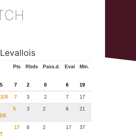
ATCH
Levallois
Pts
Rbds
Pass.d.
Eval
Min.
o
S
7
2
0
6
19
KER
7
3
2
7
17
5
3
2
6
21
DE
17
6
2
17
37
T