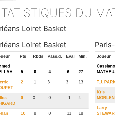
s
STATISTIQUES DU M
rléans Loiret Basket
rléans Loiret Basket
Paris-
oueur
Pts
Rbds
Pass.d.
Eval
Min.
Joueur
hmed
Cassian
ELLAH
5
0
4
6
27
MATHEU
erric
2
1
3
3
13
T.J.
PAR
OUPET
Kris
lles
0
0
0
-1
4
MORLEN
HIGARD
Larry
ohan
10
8
0
11
18
STEWAR