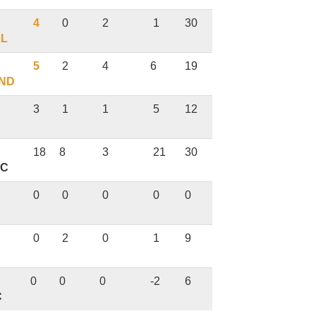
4
0
2
1
30
LL
5
2
4
6
19
ND
3
1
1
5
12
18
8
3
21
30
IC
0
0
0
0
0
0
2
0
1
9
0
0
0
-2
6
C