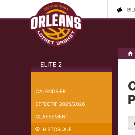
BI
A
ELITE 2
Orléans Loiret Basket - Chalon -
O
Playoffs
CALENDRIER
P
EFFECTIF 2025/2026
CLASSEMENT
HISTORIQUE
Ava