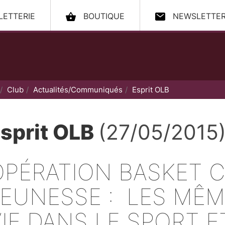
LLETTERIE
BOUTIQUE
NEWSLETTE
ccueil
Club
Actualités/Communiqués
Esprit OLB
sprit OLB
(27/05/2015
OPÉRATION BASKET 
JEUNESSE : LES MÊM
VIE DANS LE SPORT E