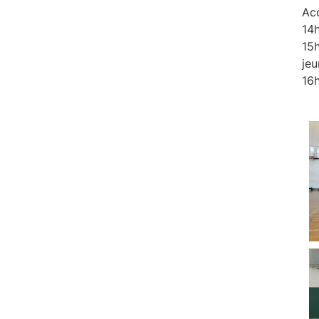
Acc
14h
15h
jeu
16