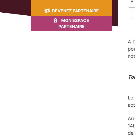
DEVENEZ PARTENAIRE
MON ESPACE
PARTENAIRE
A l
pou
not
Tol
Le 
act
Au 
14h
de 