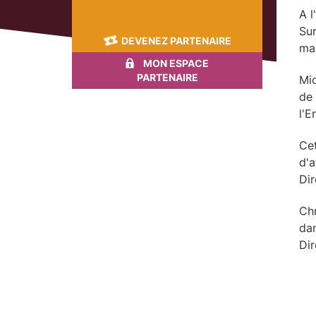
A l
Sur
DEVENEZ PARTENAIRE
ma
MON ESPACE
PARTENAIRE
Mic
de 
l'E
Cet
d'a
Dir
Chr
dan
Dir