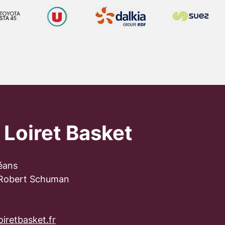
 Loiret Basket
éans
 Robert Schuman
iretbasket.fr