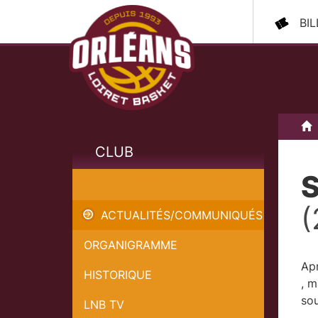
BI
A
CLUB
S
Succession à la président de
l'Entente
(
ACTUALITÉS/COMMUNIQUÉS
ORGANIGRAMME
Apr
HISTORIQUE
, m
sou
LNB TV