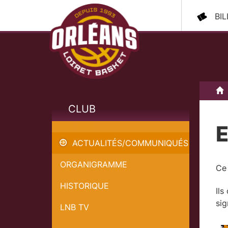
BI
A
CLUB
E
Esprit OLB
ACTUALITÉS/COMMUNIQUÉS
ORGANIGRAMME
Ce 
HISTORIQUE
Ils
sig
LNB TV