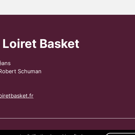
 Loiret Basket
éans
 Robert Schuman
iretbasket.fr