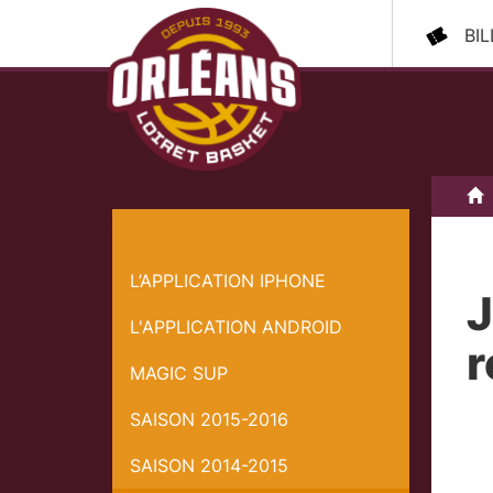
BI
A
J26 - L'action du match - Orléans
reçoit Dijon
L’APPLICATION IPHONE
J
L'APPLICATION ANDROID
r
MAGIC SUP
SAISON 2015-2016
SAISON 2014-2015