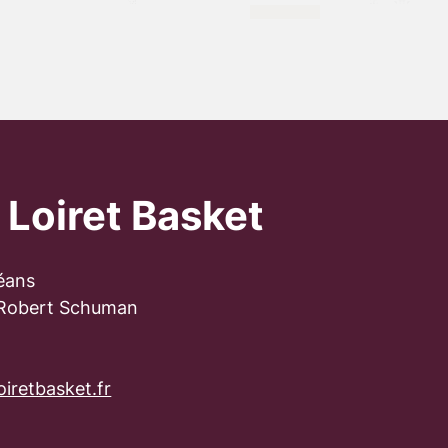
 Loiret Basket
éans
 Robert Schuman
iretbasket.fr