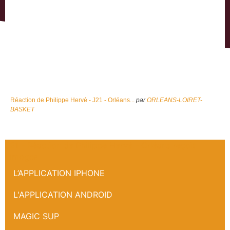
Réaction de Philippe Hervé - J21 - Orléans...
par
ORLEANS-LOIRET-
BASKET
J21 - Réaction de Philippe Hervé - Orléans reçoit
Limoges
L’APPLICATION IPHONE
L'APPLICATION ANDROID
MAGIC SUP