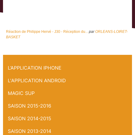
Réaction de Philippe Hervé - J30 - Réception du...
par
ORLEANS-LOIRET-
BASKET
J30 - Réaction de Philippe Hervé
L’APPLICATION IPHONE
L'APPLICATION ANDROID
MAGIC SUP
SAISON 2015-2016
SAISON 2014-2015
SAISON 2013-2014