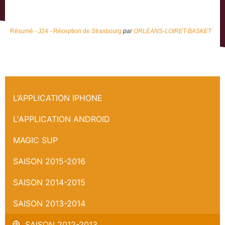
Résumé - J24 - Réception de Strasbourg
par
ORLEANS-LOIRET-BASKET
J24 - Le Résumé
L’APPLICATION IPHONE
L'APPLICATION ANDROID
MAGIC SUP
SAISON 2015-2016
SAISON 2014-2015
SAISON 2013-2014
SAISON 2012-2013