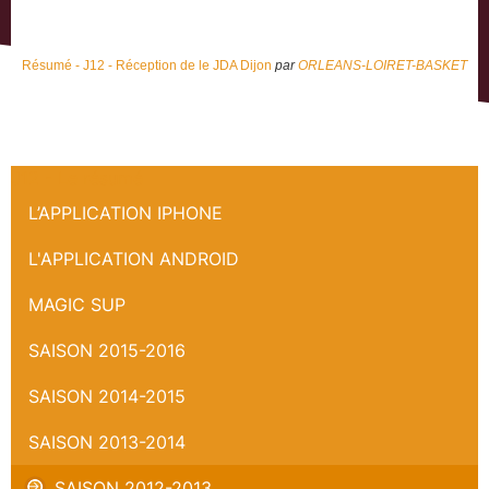
Résumé - J12 - Réception de le JDA Dijon
par
ORLEANS-LOIRET-BASKET
J12 - Le résumé
L’APPLICATION IPHONE
L'APPLICATION ANDROID
MAGIC SUP
SAISON 2015-2016
SAISON 2014-2015
SAISON 2013-2014
SAISON 2012-2013