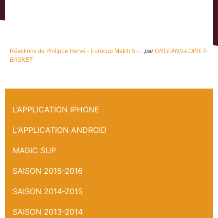
Réactions de Philippe Hervé - Eurocup Match 5 -...
par
ORLEANS-LOIRET-
BASKET
Eurocup M5 - Réactions de Philippe Hervé
L’APPLICATION IPHONE
L'APPLICATION ANDROID
MAGIC SUP
SAISON 2015-2016
SAISON 2014-2015
SAISON 2013-2014