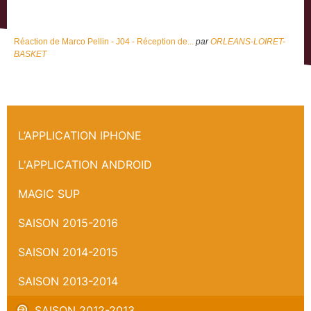
Réaction de Marco Pellin - J04 - Réception de...
par
ORLEANS-LOIRET-
BASKET
J04 - Réaction de Marco Pellin
L’APPLICATION IPHONE
L'APPLICATION ANDROID
MAGIC SUP
SAISON 2015-2016
SAISON 2014-2015
SAISON 2013-2014
SAISON 2012-2013