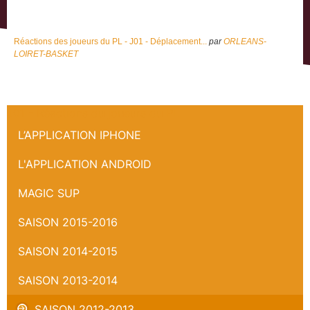
Réactions des joueurs du PL - J01 - Déplacement...
par
ORLEANS-
LOIRET-BASKET
J01 - Réactions du joueurs du PL
L’APPLICATION IPHONE
L'APPLICATION ANDROID
MAGIC SUP
SAISON 2015-2016
SAISON 2014-2015
SAISON 2013-2014
SAISON 2012-2013