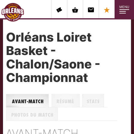
MENU
Orléans Loiret
Basket -
Chalon/Saone -
Championnat
Avant-match
Résumé
Stats
Photos du match
AVANT-MATCH