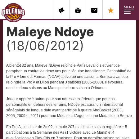
MENU
Maleye Ndoye
(18/06/2012)
A bientôt 32 ans, Maleye NDoye rejoint le Paris Levallois et vient de
parapher un contrat de deux ans pour l'équipe francilienne. Cet habitué de
la Pro A formé à Furman (NCAA) a évolué une saison a Benfica avant de
rejoindre la Pro A et Dijon pendant 3 saisons (2005-2008). Il évoluera
ensuite deux saisons au Mans puis deux saison à Orléans.
Joueur apprécié autant pour son adresse extérieure que pour sa
personnalité en dehors des terrains, NDoye est aussi un international
sénégalais de longue date ayant participé à quatre AfroBasket (2003,
2005, 2009 et 2011) pour une Médaille d'Argent et une Médaille de Bronze.
En Pro A, cet ailier de 2m02, cumule 207 matchs de saison regulière + 5
participations à la Semaine des As (1 victoire avec Le Mans) et 4
qualifications en Play-Offs en 7 saisons. Pour sa dernière saison sous les