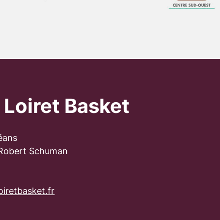
 Loiret Basket
éans
 Robert Schuman
iretbasket.fr