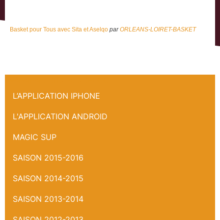
Basket pour Tous avec Sita et Aselqo
par
ORLEANS-LOIRET-BASKET
Evénement SITA et ASELQO
L’APPLICATION IPHONE
L'APPLICATION ANDROID
MAGIC SUP
SAISON 2015-2016
SAISON 2014-2015
SAISON 2013-2014
SAISON 2012-2013