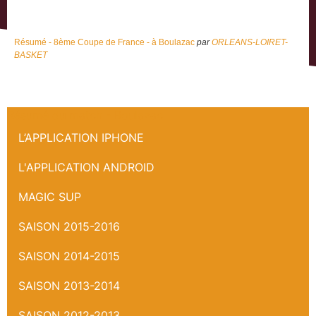
Résumé - 8ème Coupe de France - à Boulazac
par
ORLEANS-LOIRET-
BASKET
Résumé du match - Boulazac
L’APPLICATION IPHONE
L'APPLICATION ANDROID
MAGIC SUP
SAISON 2015-2016
SAISON 2014-2015
SAISON 2013-2014
SAISON 2012-2013