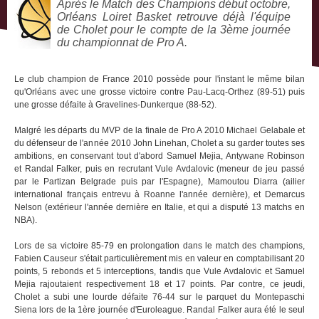
Après le Match des Champions début octobre,
Orléans Loiret Basket retrouve déjà l'équipe
de Cholet pour le compte de la 3ème journée
du championnat de Pro A.
Le club champion de France 2010 possède pour l'instant le même bilan
qu'Orléans avec une grosse victoire contre Pau-Lacq-Orthez (89-51) puis
une grosse défaite à Gravelines-Dunkerque (88-52).
Malgré les départs du MVP de la finale de Pro A 2010 Michael Gelabale et
du défenseur de l'année 2010 John Linehan, Cholet a su garder toutes ses
ambitions, en conservant tout d'abord Samuel Mejia, Antywane Robinson
et Randal Falker, puis en recrutant Vule Avdalovic (meneur de jeu passé
par le Partizan Belgrade puis par l'Espagne), Mamoutou Diarra (ailier
international français entrevu à Roanne l'année dernière), et Demarcus
Nelson (extérieur l'année dernière en Italie, et qui a disputé 13 matchs en
NBA).
Lors de sa victoire 85-79 en prolongation dans le match des champions,
Fabien Causeur s'était particulièrement mis en valeur en comptabilisant 20
points, 5 rebonds et 5 interceptions, tandis que Vule Avdalovic et Samuel
Mejia rajoutaient respectivement 18 et 17 points. Par contre, ce jeudi,
Cholet a subi une lourde défaite 76-44 sur le parquet du Montepaschi
Siena lors de la 1ère journée d'Euroleague. Randal Falker aura été le seul