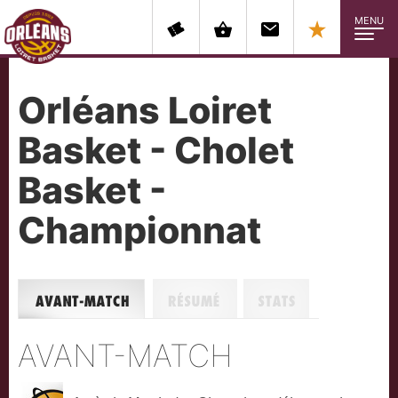
MENU
Orléans Loiret
Basket - Cholet
Basket -
Championnat
Avant-match
Résumé
Stats
AVANT-MATCH