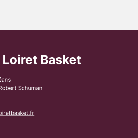
 Loiret Basket
éans
 Robert Schuman
iretbasket.fr