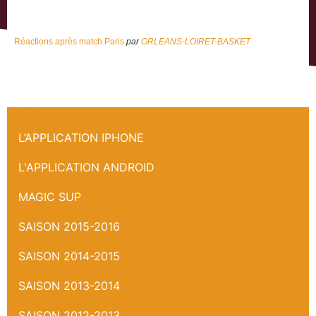
Réactions après match Paris
par
ORLEANS-LOIRET-BASKET
Réactions d'après match
L’APPLICATION IPHONE
L'APPLICATION ANDROID
MAGIC SUP
SAISON 2015-2016
SAISON 2014-2015
SAISON 2013-2014
SAISON 2012-2013