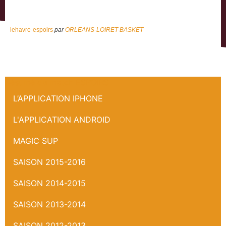
lehavre-espoirs
par
ORLEANS-LOIRET-BASKET
Résumé du match ESPOIRS
L’APPLICATION IPHONE
L'APPLICATION ANDROID
MAGIC SUP
SAISON 2015-2016
SAISON 2014-2015
SAISON 2013-2014
SAISON 2012-2013