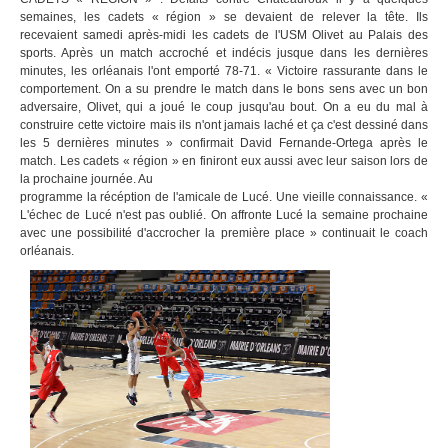
semaines, les cadets « région » se devaient de relever la tête. Ils
recevaient samedi après-midi les cadets de l'USM Olivet au Palais des
sports. Après un match accroché et indécis jusque dans les dernières
minutes, les orléanais l'ont emporté 78-71. « Victoire rassurante dans le
comportement. On a su prendre le match dans le bons sens avec un bon
adversaire, Olivet, qui a joué le coup jusqu'au bout. On a eu du mal à
construire cette victoire mais ils n'ont jamais laché et ça c'est dessiné dans
les 5 dernières minutes » confirmait David Fernande-Ortega après le
match. Les cadets « région » en finiront eux aussi avec leur saison lors de
la prochaine journée. Au
programme la récéption de l'amicale de Lucé. Une vieille connaissance. «
L'échec de Lucé n'est pas oublié. On affronte Lucé la semaine prochaine
avec une possibilité d'accrocher la première place » continuait le coach
orléanais.