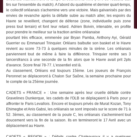
tirs sur l'ensemble du match). A l'abord du quatrième et dernier quart-temps,
le collectif orléanais s'achemine vers une victoire. Mais galvanisés par des
envies de revanche après la défaite subie au match aller, les espoirs du
Havre se reveillent, changent de défense (zone, individuelle puis zone
press tout terrain) et font leur retard. Adrien Boivin, intenable, en profite
pour prendre le meilleur sur la traction arrière orléanaise
pourtant très efficace, emmenée par Bryan Pamba, Anthony Ayi, Gérald
Guerrier ou Emmanuel Trinquier. Orléans balbutie son basket et le Havre
revient au score 73-73 à quelques minutes de la sirène. Les orléanais
parviennent tout de même à faire la différence. Trinquier rentre ses 3
lancersfrancs à une seconde de la fin alors que le Havre avait prit 2pts
d'avance. Score final 78-77. L'essentiel est là.
Au classement, Orléans est toujours 15ème. Les joueurs de François
Peronnet se déplaceront à Chalon Sur Saône, la semaine prochaine pour
le compte de la 25ème journée.
CADETS « FRANCE » : Une semaine après leur cruelle défaite contre
Gravelines Dunkerque, les cadets de l'OLB se déplaçaient à Paris pour y
affronter le Paris Levallois. Encore et toujours privés de Murat Kozan, Tony
Ehimegbe et Anis Gabsi, les orléanais se sont imposés sur le score de 71 à
52. 3èmes, au classement de la poule C, les orléanais s'acheminent tout
doucement vers la fin de la saison. Ils en termineront le 17 Avril avec un
déplacement au Havre.
CADETS « REGION » : Défaits contre Chateauroux il y a quelques