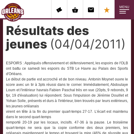
MENU
Résultats des
jeunes
(04/04/2011)
ESPOIRS : Appliqués offensivement et défensivement, les espoirs de l'OLB
ont battu ce samedi les espoirs du STB Le Havre au Palais des Sports
d'Orléans.
Le début de partie est accroché et de bon niveau. Antonin Moynet ouvre le
score avec un tir à 3pts réussi dans le corner. Immédiatement, Abdoulaye
Loum et l'intérieur havrais Fabien Paschal très en vue (20pts, 9 rebonds, 9
fpr, 19 d'évaluation) lui répondent. Sous l'impulsion de Jérémie Douillet et
Yohan Solle, présents et durs à l'intérieur, bien trouvés par leurs extérieurs,
les jeunes orléanais
virent en tête à la fin du premier quart-temps 27-17. L'écart est maintenu
dans le second quart-temps
remporté 20-19 par les locaux, incisifs. 47-36 à la pause. Le troisième
quart-temps ne sera que la copie conforme des deux premiers, les
orléanais maintiennent le tempo et trouvent la mire (46% de réussite aux