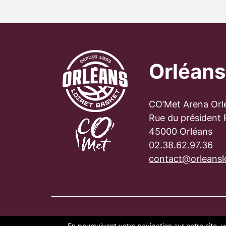
Orléans
CO’Met Arena Orl
Rue du président
45000 Orléans
02.38.62.97.36
contact@orleanslo
En poursuivant votre navigation sur notre site, v