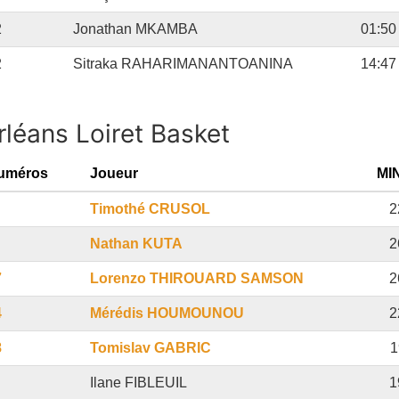
2
Jonathan MKAMBA
01:50
2
Sitraka RAHARIMANANTOANINA
14:47
rléans Loiret Basket
uméros
Joueur
MI
Timothé CRUSOL
2
Nathan KUTA
2
7
Lorenzo THIROUARD SAMSON
2
4
Mérédis HOUMOUNOU
2
8
Tomislav GABRIC
1
Ilane FIBLEUIL
1