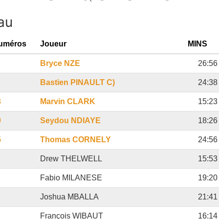
au
uméros
Joueur
MINS
Bryce NZE
26:56
Bastien PINAULT C)
24:38
3
Marvin CLARK
15:23
0
Seydou NDIAYE
18:26
5
Thomas CORNELY
24:56
Drew THELWELL
15:53
Fabio MILANESE
19:20
Joshua MBALLA
21:41
1
François WIBAUT
16:14