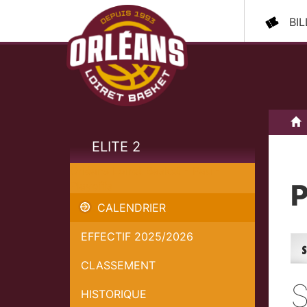
BI
A
ELITE 2
Orléans Loiret Basket - Pau -
P
Playoffs
CALENDRIER
EFFECTIF 2025/2026
CLASSEMENT
Stat
HISTORIQUE