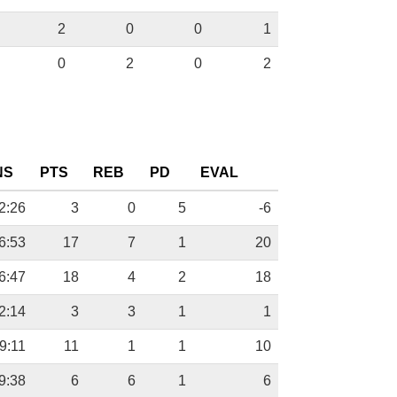
2
0
0
1
0
2
0
2
NS
PTS
REB
PD
EVAL
2:26
3
0
5
-6
6:53
17
7
1
20
6:47
18
4
2
18
2:14
3
3
1
1
9:11
11
1
1
10
9:38
6
6
1
6