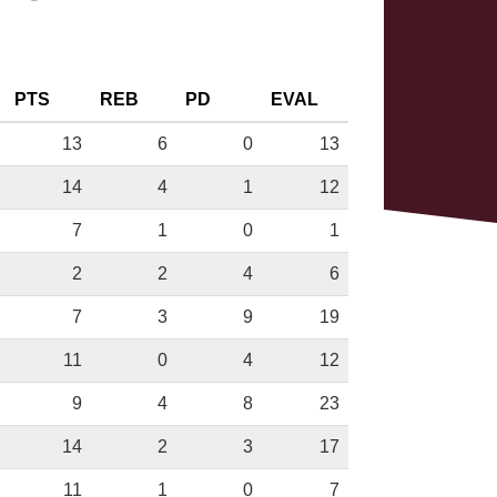
PTS
REB
PD
EVAL
13
6
0
13
14
4
1
12
7
1
0
1
2
2
4
6
7
3
9
19
11
0
4
12
9
4
8
23
14
2
3
17
11
1
0
7