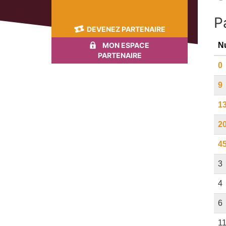
P
DEVENEZ PARTENAIRE
MON ESPACE
N
PARTENAIRE
0
9
1
2
4
3
4
6
1