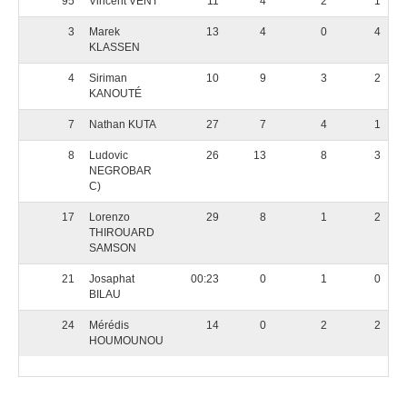
95
Vincent VENT
11
4
2
1
3
Marek
13
4
0
4
KLASSEN
4
Siriman
10
9
3
2
KANOUTÉ
7
Nathan KUTA
27
7
4
1
8
Ludovic
26
13
8
3
NEGROBAR
C)
17
Lorenzo
29
8
1
2
THIROUARD
SAMSON
21
Josaphat
00:23
0
1
0
BILAU
24
Mérédis
14
0
2
2
HOUMOUNOU