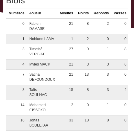
Blois
Numéros
Joueur
Minutes
Points
Rebonds
Passes
É
0
Fabien
21
8
2
0
DAMASE
1
Nohlann LAMA
1
2
0
0
3
Timothé
27
9
1
8
VERGIAT
4
Myles MACK
21
3
3
6
7
Sacha
21
13
3
0
DEFOUNDOUX
8
Talis
15
8
3
4
SOULHAC
14
Mohamed
2
0
1
0
CISSOKO
16
Jonas
33
18
8
0
BOULEFAA