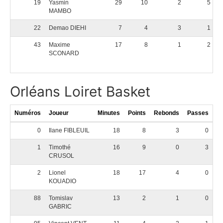
19
Yasmin
29
10
2
5
MAMBO
22
Demao DIEHI
7
4
3
1
43
Maxime
17
8
1
2
SCONARD
Orléans Loiret Basket
Numéros
Joueur
Minutes
Points
Rebonds
Passes
Év
0
Ilane FIBLEUIL
18
8
3
0
1
Timothé
16
9
0
3
CRUSOL
2
Lionel
18
17
4
0
KOUADIO
88
Tomislav
13
2
1
0
GABRIC