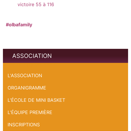
victoire 55 à 116
#olbafamily
ASSOCIATION
17 ET 18 JANVIER 2026
L'ASSOCIATION
ORGANIGRAMME
L'ÉCOLE DE MINI BASKET
L'ÉQUIPE PREMIÈRE
INSCRIPTIONS