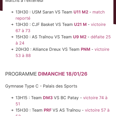
Matchs à l'extérieur
13H30 : USM Saran VS Team
U11 M2
-
match
reporté
13H30 : CJF Basket VS Team
U21 M
-
victoire
67 à 73
15H30 : AS Traînou VS Team
U9 M2
-
défaite 25
à 24
20H30 : Alliance Dreux VS Team
PNM
-
victoire
53 à 88
PROGRAMME
DIMANCHE 18/01/26
Gymnase Type C - Palais des Sports
13H15 : Team
DM3
VS BC Patay -
victoire 74 à
51
15H30 : Team
PRF
VS AS Traînou -
victoire 57 à