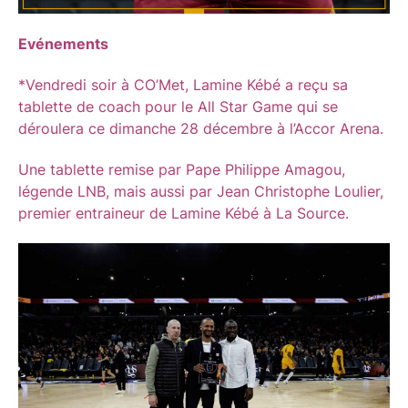
Evénements
*Vendredi soir à CO’Met, Lamine Kébé a reçu sa
tablette de coach pour le All Star Game qui se
déroulera ce dimanche 28 décembre à l’Accor Arena.
Une tablette remise par Pape Philippe Amagou,
légende LNB, mais aussi par Jean Christophe Loulier,
premier entraineur de Lamine Kébé à La Source.