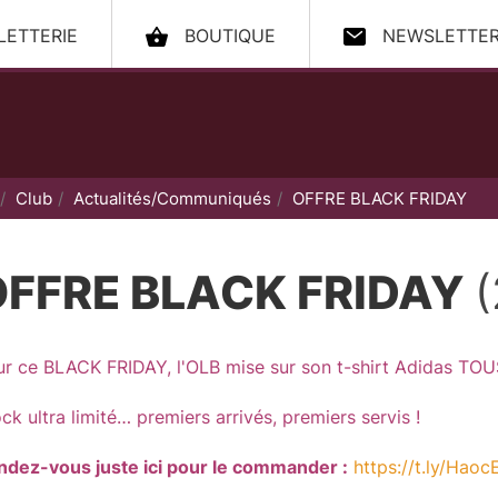
LLETTERIE
BOUTIQUE
NEWSLETTE
ccueil
Club
Actualités/Communiqués
OFFRE BLACK FRIDAY
OFFRE BLACK FRIDAY
(
ur ce BLACK FRIDAY, l'OLB mise sur son t-shirt Adidas TO
ck ultra limité… premiers arrivés, premiers servis !
ndez-vous juste ici pour le commander :
https://t.ly/Haoc