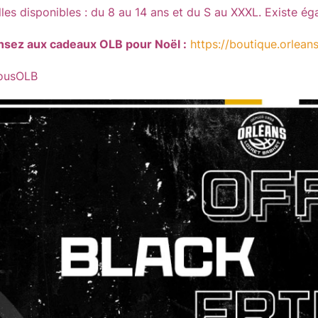
lles disponibles : du 8 au 14 ans et du S au XXXL. Existe é
nsez aux cadeaux OLB pour Noël :
https://boutique.orleans
ousOLB