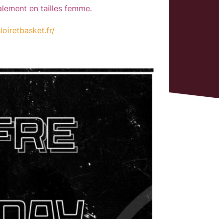
galement en tailles femme.
loiretbasket.fr/