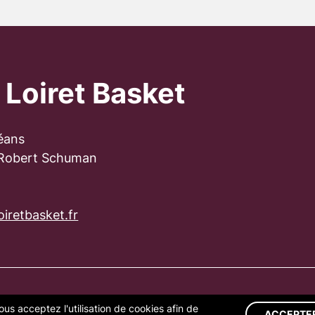
 Loiret Basket
éans
 Robert Schuman
iretbasket.fr
ous acceptez l'utilisation de cookies afin de
S LÉGALES
GESTION DES COOKIES
ACCEPTE