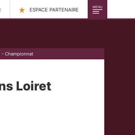
MENU
R
ESPACE PARTENAIRE
d - Championnat
s Loiret