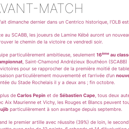
AVANT-MATCH
ait dimanche dernier dans un Centrico historique, l’OLB est 
e au SCABB, les joueurs de Lamine Kébé auront un nouveau
rouver le chemin de la victoire ce vendredi soir.
ème
ipe particulièrement ambitieuse, seulement
16
au clas
ampionnat
, Saint-Chamond Andrézieux Bouthéon (SCABB) e
victoires pour se rapprocher de la première moitié de tabl
saison particulièrement mouvementé et l’arrivée d’un
nouv
tée du Stade Rochelais il y a deux ans ; fin octobre.
plus de
Carlos Pepin
et de
Sébastien Cape
, tous deux au
c Aix Maurienne et Vichy, les Rouges et Blancs peuvent to
ujib
particulièrement à son avantage depuis septembre.
nd le premier artille avec réussite (39%) de loin, le secon