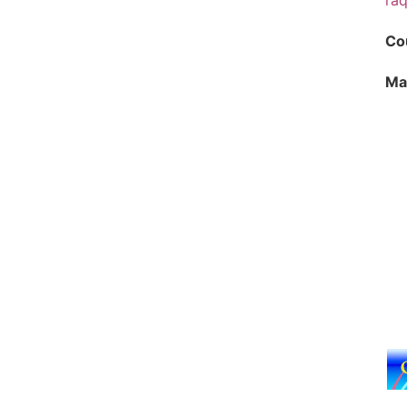
raq
Co
Mat