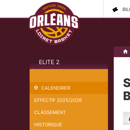
BI
A
ELITE 2
Orléans Loiret Basket - Saint-
S
Chamond - Championnat
CALENDRIER
B
EFFECTIF 2025/2026
CLASSEMENT
HISTORIQUE
Ava