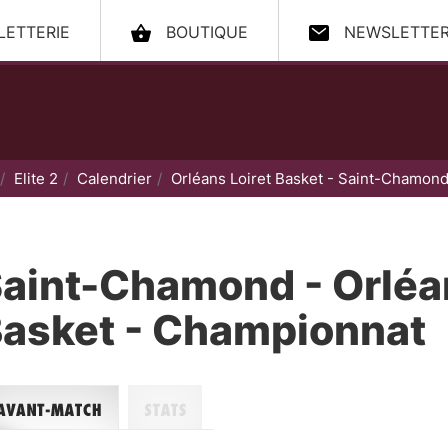
LLETTERIE
BOUTIQUE
NEWSLETTE
ccueil
Elite 2
Calendrier
Orléans Loiret Basket - Saint-Chamon
aint-Chamond - Orléan
asket - Championnat
nt-match
Stats