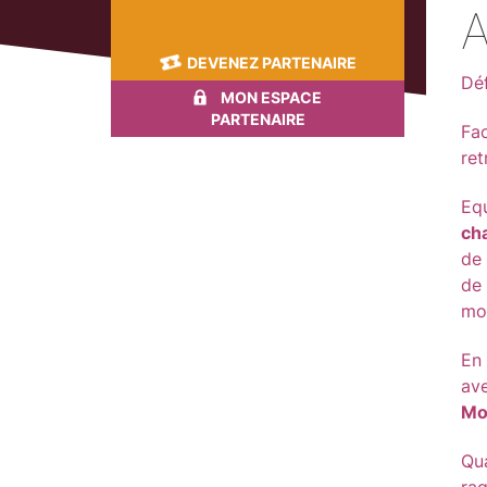
DEVENEZ PARTENAIRE
Déf
MON ESPACE
PARTENAIRE
Fac
ret
Equ
ch
de 
de 
mon
En 
ave
Mo
Qua