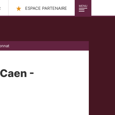
MENU
R
ESPACE PARTENAIRE
onnat
 Caen -