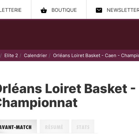
LLETTERIE
BOUTIQUE
NEWSLETTE
ccueil
Elite 2
Calendrier
Orléans Loiret Basket - Caen - Champi
rléans Loiret Basket -
Championnat
nt-match
Résumé
Stats