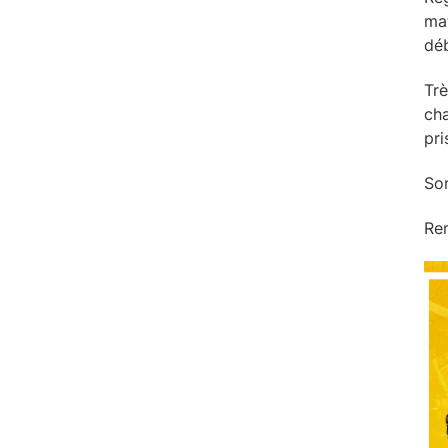
mat
déb
Trè
cha
pri
Son
Ren