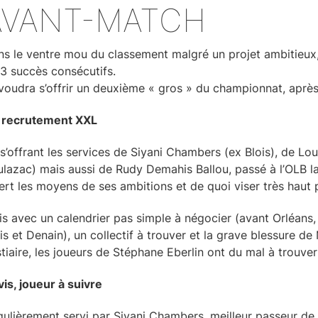
AVANT-MATCH
s le ventre mou du classement malgré un projet ambitieux,
3 succès consécutifs.
voudra s’offrir un deuxième « gros » du championnat, après
 recrutement XXL
s’offrant les services de Siyani Chambers (ex Blois), de Lo
lazac) mais aussi de Rudy Demahis Ballou, passé à l’OLB la
ert les moyens de ses ambitions et de quoi viser très haut
s avec un calendrier pas simple à négocier (avant Orléans,
is et Denain), un collectif à trouver et la grave blessure d
tiaire, les joueurs de Stéphane Eberlin ont du mal à trouv
is, joueur à suivre
ulièrement servi par Siyani Chambers, meilleur passeur de 