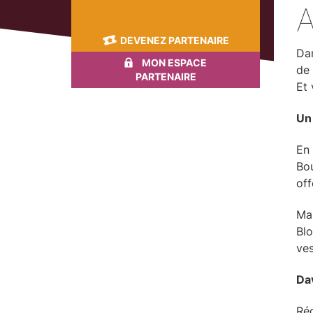
DEVENEZ PARTENAIRE
Dan
MON ESPACE
de 
PARTENAIRE
Et 
Un
En 
Bou
off
Mai
Blo
ves
Dav
Rég