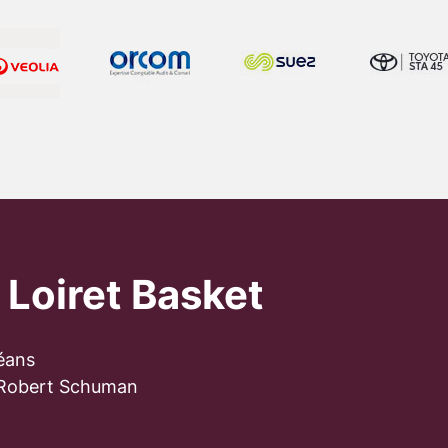
 Loiret Basket
éans
 Robert Schuman