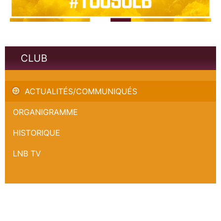
CLUB
Pré saison - le calendrier
ACTUALITÉS/COMMUNIQUÉS
ORGANIGRAMME
HISTORIQUE
LNB TV