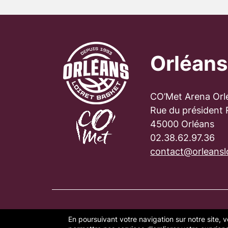
Orléans
CO’Met Arena Orl
Rue du président
45000 Orléans
02.38.62.97.36
contact@orleanslo
En poursuivant votre navigation sur notre site, v
PLAN DU SITE
FAQ
MENTION