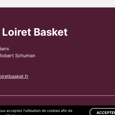
 Loiret Basket
éans
 Robert Schuman
iretbasket.fr
ous acceptez l'utilisation de cookies afin de
S LÉGALES
GESTION DES COOKIES
ACCEPTE