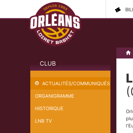
BI
A
CLUB
L
Lilian Marville à l'Euro U20 !
ACTUALITÉS/COMMUNIQUÉS
(
ORGANIGRAMME
HISTORIQUE
Orl
plu
LNB TV
l'E