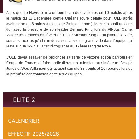
Alors que Le Havre était à un bon bilan de 6 victoires en 10 matchs après
le match du 11 Décembre contre Orléans (dure défaite pour l'OLB après
avoir mené de 6 points à moins de 2min du terme!), le club a subit un coup
dur avec la blessure de son leader Bernard King lors du All-Star Game.
Malgré les arrivées en février de l'ailier Michael King et du pivot Fox Nate,
son absence jusqu'à la fin de saison laisse un grand vide dans l'équipe qui
reste sur un 2-9 qui l'a fait rétrograder au 12ème rang de Pro A.
L'OLB devra essayer de prolonger sa série de victoire et son parcours en
Coupe de France, et faire particulièrement attention aux intérieurs Joseph
Jones et Wes Wilkinson qui avaient cumulé 38 points et 16 rebonds lors de
la première confrontation entre les 2 équipes.
ELITE 2
Le Havre - Orléans Loiret Basket - Coupe de France
CALENDRIER
EFFECTIF 2025/2026