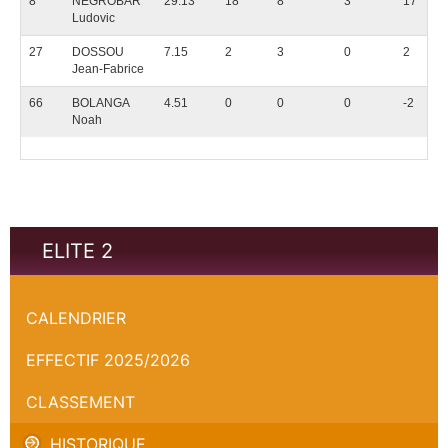
8
NEGROBAR
29.13
18
8
3
17
Ludovic
27
DOSSOU
7.15
2
3
0
2
Jean-Fabrice
66
BOLANGA
4.51
0
0
0
-2
Noah
ELITE 2
Orléans Loiret Basket - Evreux - Championnat
CALENDRIER
EFFECTIF 2025/2026
CLASSEMENT
HISTORIQUE