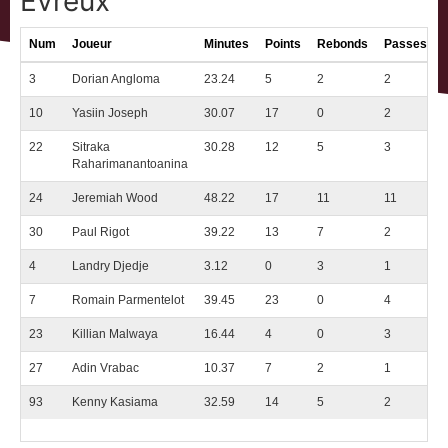
Evreux
Num
Joueur
Minutes
Points
Rebonds
Passes
3
Dorian Angloma
23.24
5
2
2
10
Yasiin Joseph
30.07
17
0
2
22
Sitraka
30.28
12
5
3
Raharimanantoanina
24
Jeremiah Wood
48.22
17
11
11
30
Paul Rigot
39.22
13
7
2
4
Landry Djedje
3.12
0
3
1
7
Romain Parmentelot
39.45
23
0
4
23
Killian Malwaya
16.44
4
0
3
27
Adin Vrabac
10.37
7
2
1
93
Kenny Kasiama
32.59
14
5
2