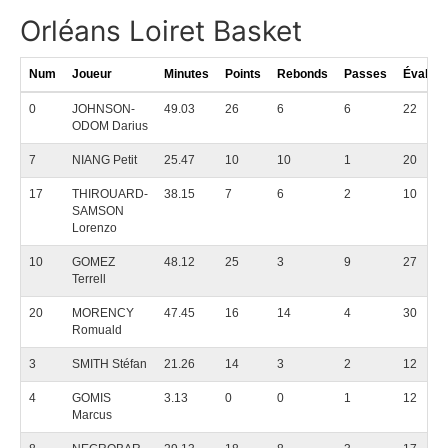
Orléans Loiret Basket
Num
Joueur
Minutes
Points
Rebonds
Passes
Évaluat
0
JOHNSON-
49.03
26
6
6
22
ODOM Darius
7
NIANG Petit
25.47
10
10
1
20
17
THIROUARD-
38.15
7
6
2
10
SAMSON
Lorenzo
10
GOMEZ
48.12
25
3
9
27
Terrell
20
MORENCY
47.45
16
14
4
30
Romuald
3
SMITH Stéfan
21.26
14
3
2
12
4
GOMIS
3.13
0
0
1
12
Marcus