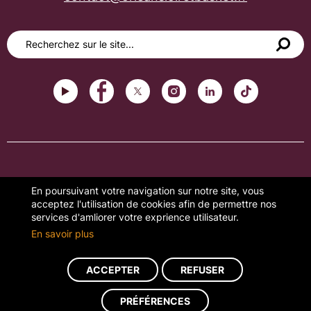
PLAN DU SITE
En poursuivant votre navigation sur notre site, vous
acceptez l'utilisation de cookies afin de permettre nos
FAQ
services d'amliorer votre exprience utilisateur.
En savoir plus
MENTIONS LÉGALES
GESTION DES COOKIES
ACCEPTER
REFUSER
PRÉFÉRENCES
Réalisation du site : ads-COM