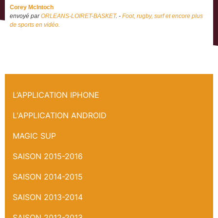
Corey McIntoch
envoyé par
ORLEANS-LOIRET-BASKET
. -
Foot, rugby, surf et encore plus
de sports en vidéo.
Corey McIntosh
L’APPLICATION IPHONE
L'APPLICATION ANDROID
MAGIC SUP
SAISON 2015-2016
SAISON 2014-2015
SAISON 2013-2014
SAISON 2012-2013